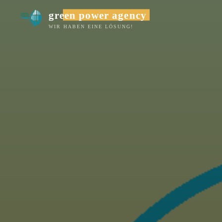
Zum
green power agency
Inhalt
WIR HABEN EINE LÖSUNG!
springen